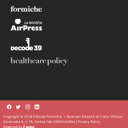
Copyright © 2026 Edicola Formiche. – Base per Altezza srl Corso Vittorio
Emanuele II, n. 18, Partita IVA 05831140966 |
Privacy Policy.
Powered by