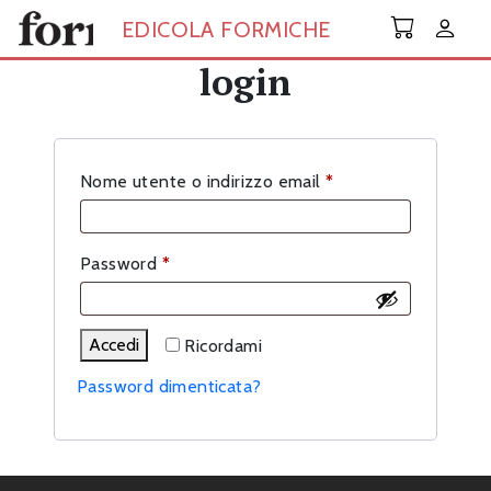
Skip to main content
EDICOLA FORMICHE
login
Richiesto
Nome utente o indirizzo email
*
Richiesto
Password
*
Accedi
Ricordami
Password dimenticata?