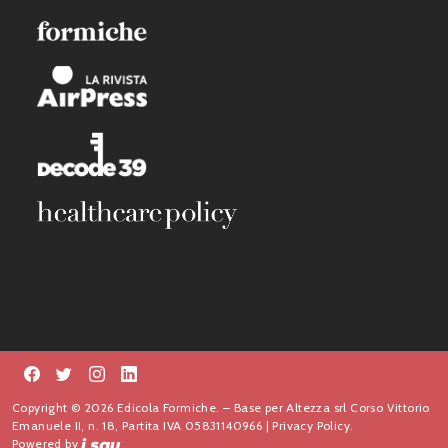
Copyright © 2026 Edicola Formiche. – Base per Altezza srl Corso Vittorio
Emanuele II, n. 18, Partita IVA 05831140966 |
Privacy Policy.
Powered by