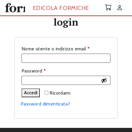
Skip to main content
EDICOLA FORMICHE
login
Richiesto
Nome utente o indirizzo email
*
Richiesto
Password
*
Accedi
Ricordami
Password dimenticata?