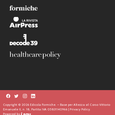
Copyright © 2026 Edicola Formiche. – Base per Altezza srl Corso Vittorio
Emanuele II, n. 18, Partita IVA 05831140966 |
Privacy Policy.
Powered by