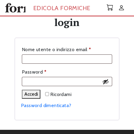
Skip to main content
EDICOLA FORMICHE
login
Richiesto
Nome utente o indirizzo email
*
Richiesto
Password
*
Accedi
Ricordami
Password dimenticata?