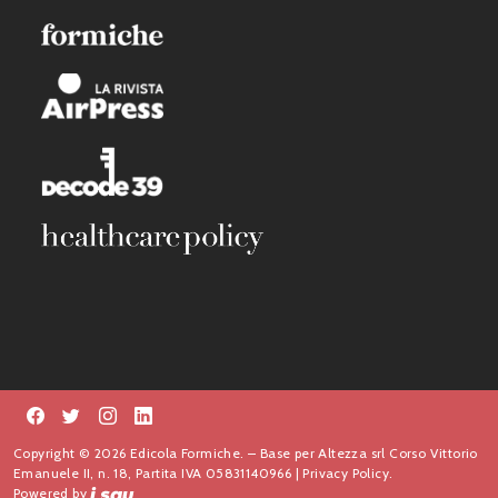
Copyright © 2026 Edicola Formiche. – Base per Altezza srl Corso Vittorio
Emanuele II, n. 18, Partita IVA 05831140966 |
Privacy Policy.
Powered by