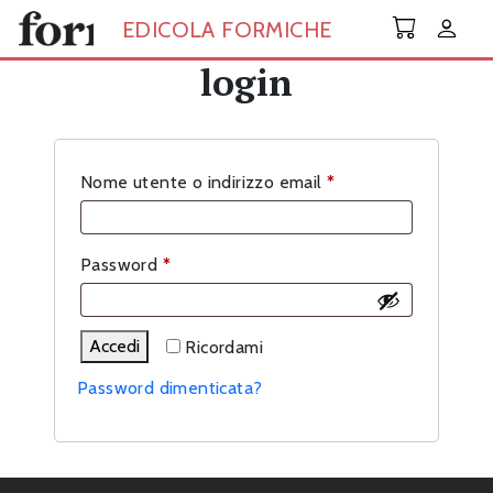
Skip to main content
EDICOLA FORMICHE
login
Richiesto
Nome utente o indirizzo email
*
Richiesto
Password
*
Accedi
Ricordami
Password dimenticata?