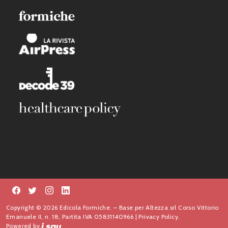
Copyright © 2026 Edicola Formiche. – Base per Altezza srl Corso Vittorio
Emanuele II, n. 18, Partita IVA 05831140966 |
Privacy Policy.
Powered by