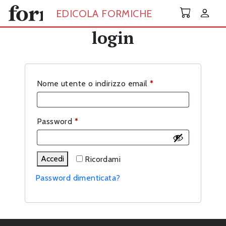
Skip to main content
EDICOLA FORMICHE
login
Richiesto
Nome utente o indirizzo email
*
Richiesto
Password
*
Accedi
Ricordami
Password dimenticata?