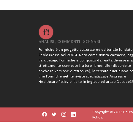
ANALISI, COMMENTI, SCENARI
Formiche è un progetto culturale ed editoriale fondato
Paolo Messa nel 2004. Nato come rivista cartacea, og
l’arcipelago Formiche è composto da realtà diverse ma
strettamente connesse fra loro: il mensile (disponibile
anche in versione elettronica), la testata quotidiana o
line Formiche.net, le riviste specializzate Airpress e
Healthcare Policy e il sito in inglese ed arabo Decode3
Copyright © 2026 Edicol
Policy.