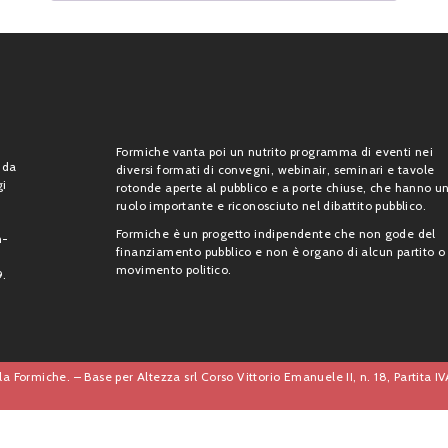
Formiche vanta poi un nutrito programma di eventi nei
 da
diversi formati di convegni, webinair, seminari e tavole
gi
rotonde aperte al pubblico e a porte chiuse, che hanno u
ruolo importante e riconosciuto nel dibattito pubblico.
Formiche è un progetto indipendente che non gode del
n-
finanziamento pubblico e non è organo di alcun partito o
movimento politico.
9.
a Formiche. – Base per Altezza srl Corso Vittorio Emanuele II, n. 18, Partita 