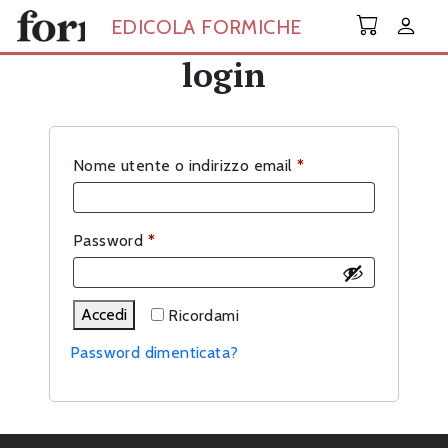
Skip to main content
EDICOLA FORMICHE
login
Richiesto
Nome utente o indirizzo email
*
Richiesto
Password
*
Accedi
Ricordami
Password dimenticata?