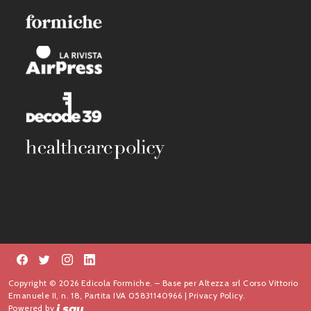
Copyright © 2026 Edicola Formiche. – Base per Altezza srl Corso Vittorio
Emanuele II, n. 18, Partita IVA 05831140966 |
Privacy Policy.
Powered by