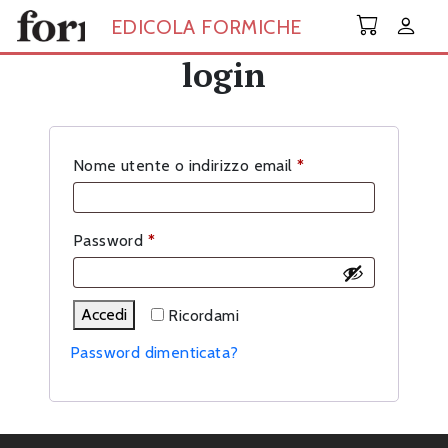
Skip to main content
EDICOLA FORMICHE
login
Richiesto
Nome utente o indirizzo email
*
Richiesto
Password
*
Accedi
Ricordami
Password dimenticata?