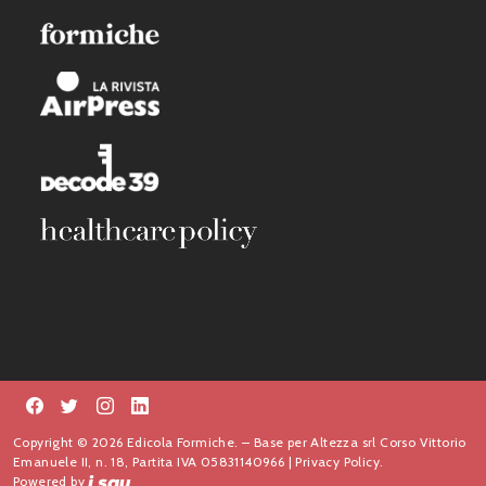
Copyright © 2026 Edicola Formiche. – Base per Altezza srl Corso Vittorio
Emanuele II, n. 18, Partita IVA 05831140966 |
Privacy Policy.
Powered by