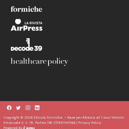
Copyright © 2026 Edicola Formiche. – Base per Altezza srl Corso Vittorio
Emanuele II, n. 18, Partita IVA 05831140966 |
Privacy Policy.
Powered by