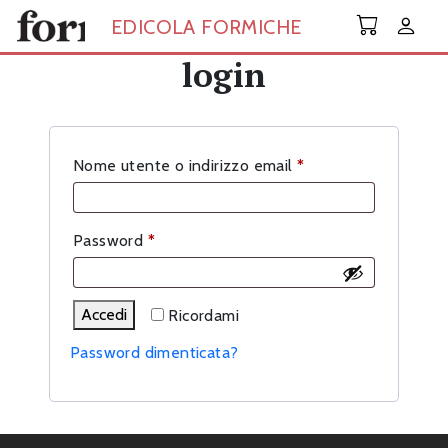
Skip to main content
EDICOLA FORMICHE
login
Richiesto
Nome utente o indirizzo email
*
Richiesto
Password
*
Accedi
Ricordami
Password dimenticata?