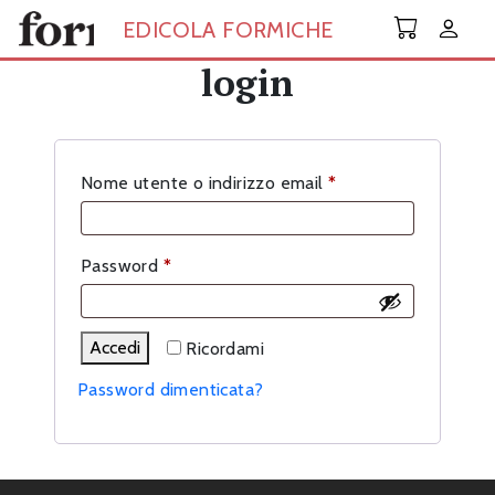
Skip to main content
EDICOLA FORMICHE
login
Richiesto
Nome utente o indirizzo email
*
Richiesto
Password
*
Accedi
Ricordami
Password dimenticata?