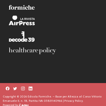
Copyright © 2026 Edicola Formiche. – Base per Altezza srl Corso Vittorio
Emanuele II, n. 18, Partita IVA 05831140966 |
Privacy Policy.
Powered by