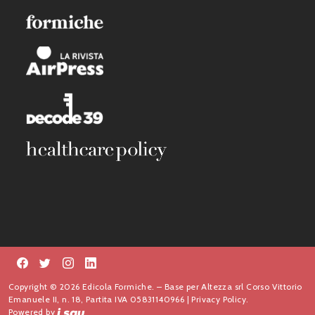
Copyright © 2026 Edicola Formiche. – Base per Altezza srl Corso Vittorio
Emanuele II, n. 18, Partita IVA 05831140966 |
Privacy Policy.
Powered by