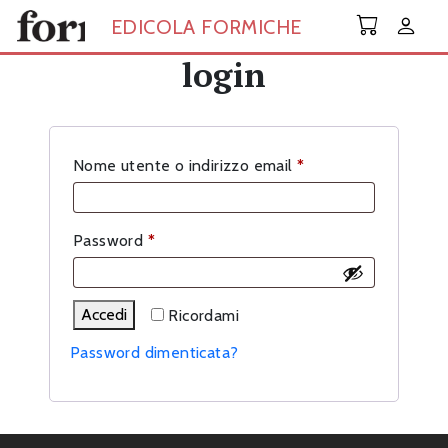
Skip to main content
EDICOLA FORMICHE
login
Richiesto
Nome utente o indirizzo email
*
Richiesto
Password
*
Accedi
Ricordami
Password dimenticata?