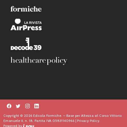
Copyright © 2026 Edicola Formiche. – Base per Altezza srl Corso Vittorio
Emanuele II, n. 18, Partita IVA 05831140966 |
Privacy Policy.
Powered by