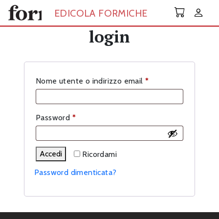
Skip to main content
EDICOLA FORMICHE
login
Richiesto
Nome utente o indirizzo email
*
Richiesto
Password
*
Accedi
Ricordami
Password dimenticata?