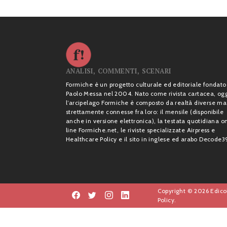
ANALISI, COMMENTI, SCENARI
Formiche è un progetto culturale ed editoriale fondato
Paolo Messa nel 2004. Nato come rivista cartacea, og
l’arcipelago Formiche è composto da realtà diverse ma
strettamente connesse fra loro: il mensile (disponibile
anche in versione elettronica), la testata quotidiana o
line Formiche.net, le riviste specializzate Airpress e
Healthcare Policy e il sito in inglese ed arabo Decode3
Copyright © 2026 Edicol
Policy.