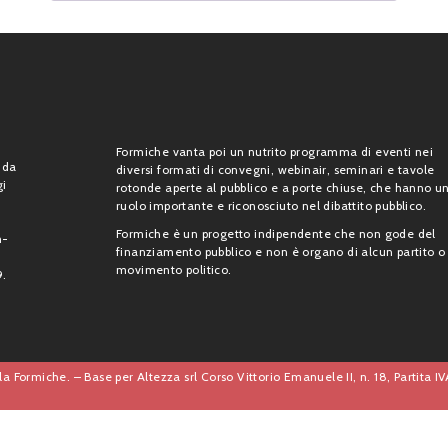
Formiche vanta poi un nutrito programma di eventi nei
 da
diversi formati di convegni, webinair, seminari e tavole
gi
rotonde aperte al pubblico e a porte chiuse, che hanno u
ruolo importante e riconosciuto nel dibattito pubblico.
Formiche è un progetto indipendente che non gode del
n-
finanziamento pubblico e non è organo di alcun partito o
movimento politico.
9.
a Formiche. – Base per Altezza srl Corso Vittorio Emanuele II, n. 18, Partita 