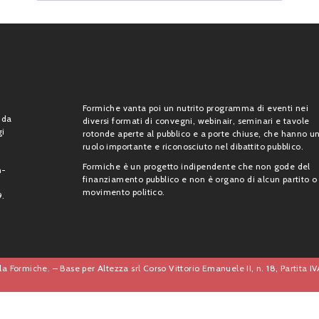
Formiche vanta poi un nutrito programma di eventi nei
 da
diversi formati di convegni, webinair, seminari e tavole
gi
rotonde aperte al pubblico e a porte chiuse, che hanno u
ruolo importante e riconosciuto nel dibattito pubblico.
Formiche è un progetto indipendente che non gode del
n-
finanziamento pubblico e non è organo di alcun partito o
movimento politico.
9.
a Formiche. – Base per Altezza srl Corso Vittorio Emanuele II, n. 18, Partita 