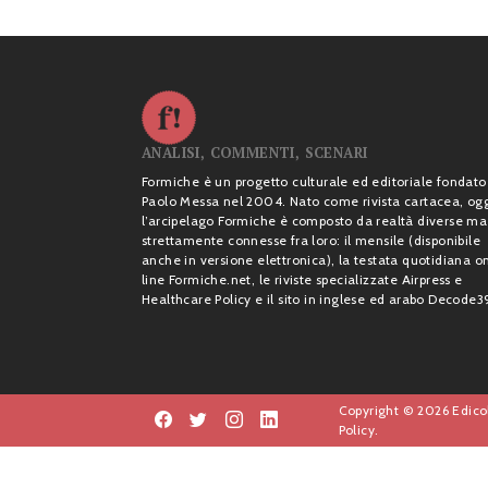
ANALISI, COMMENTI, SCENARI
Formiche è un progetto culturale ed editoriale fondato
Paolo Messa nel 2004. Nato come rivista cartacea, og
l’arcipelago Formiche è composto da realtà diverse ma
strettamente connesse fra loro: il mensile (disponibile
anche in versione elettronica), la testata quotidiana o
line Formiche.net, le riviste specializzate Airpress e
Healthcare Policy e il sito in inglese ed arabo Decode3
Copyright © 2026 Edicol
Policy.