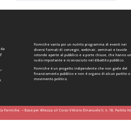
Formiche vanta poi un nutrito programma di eventi nei
 da
diversi formati di convegni, webinair, seminari e tavole
gi
rotonde aperte al pubblico e a porte chiuse, che hanno u
ruolo importante e riconosciuto nel dibattito pubblico.
Formiche è un progetto indipendente che non gode del
n-
finanziamento pubblico e non è organo di alcun partito o
movimento politico.
9.
a Formiche. – Base per Altezza srl Corso Vittorio Emanuele II, n. 18, Partita 