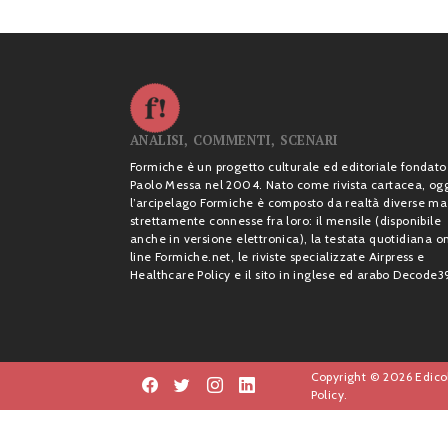
ANALISI, COMMENTI, SCENARI
Formiche è un progetto culturale ed editoriale fondato
Paolo Messa nel 2004. Nato come rivista cartacea, og
l’arcipelago Formiche è composto da realtà diverse ma
strettamente connesse fra loro: il mensile (disponibile
anche in versione elettronica), la testata quotidiana o
line Formiche.net, le riviste specializzate Airpress e
Healthcare Policy e il sito in inglese ed arabo Decode3
Copyright © 2026 Edicol
Policy.