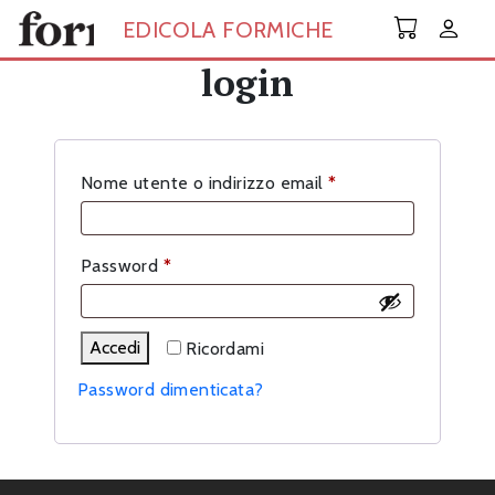
Skip to main content
EDICOLA FORMICHE
login
Richiesto
Nome utente o indirizzo email
*
Richiesto
Password
*
Accedi
Ricordami
Password dimenticata?