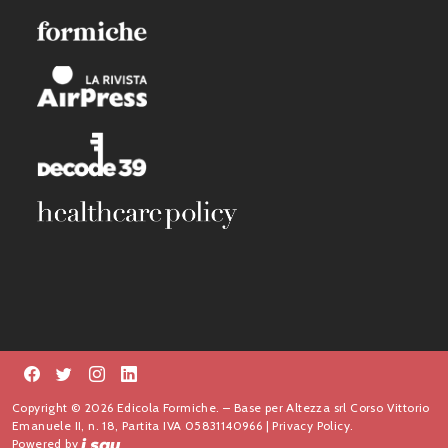
Copyright © 2026 Edicola Formiche. – Base per Altezza srl Corso Vittorio
Emanuele II, n. 18, Partita IVA 05831140966 |
Privacy Policy.
Powered by