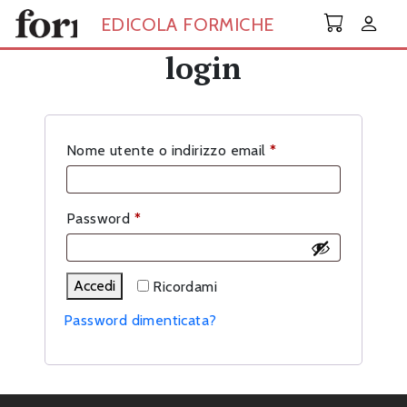
Skip to main content
EDICOLA FORMICHE
login
Richiesto
Nome utente o indirizzo email
*
Richiesto
Password
*
Accedi
Ricordami
Password dimenticata?