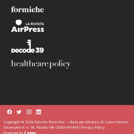
Copyright © 2026 Edicola Formiche. – Base per Altezza srl Corso Vittorio
Emanuele II, n. 18, Partita IVA 05831140966 |
Privacy Policy.
Powered by