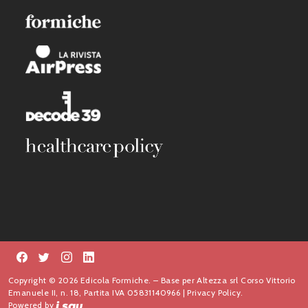
Copyright © 2026 Edicola Formiche. – Base per Altezza srl Corso Vittorio
Emanuele II, n. 18, Partita IVA 05831140966 |
Privacy Policy.
Powered by