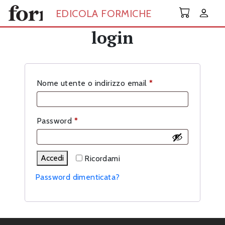
Skip to main content
EDICOLA FORMICHE
login
Richiesto
Nome utente o indirizzo email
*
Richiesto
Password
*
Accedi
Ricordami
Password dimenticata?