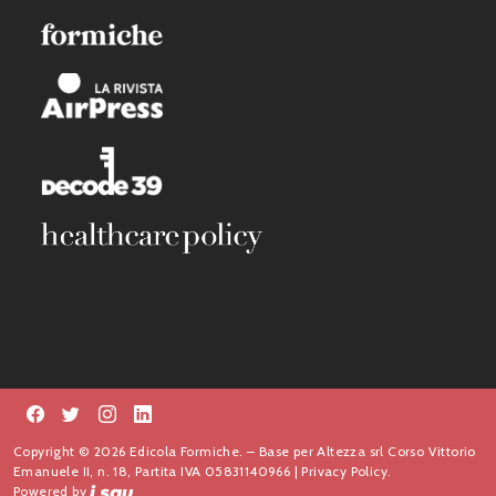
Copyright © 2026 Edicola Formiche. – Base per Altezza srl Corso Vittorio
Emanuele II, n. 18, Partita IVA 05831140966 |
Privacy Policy.
Powered by