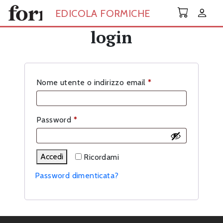
Skip to main content
EDICOLA FORMICHE
login
Richiesto
Nome utente o indirizzo email
*
Richiesto
Password
*
Accedi
Ricordami
Password dimenticata?