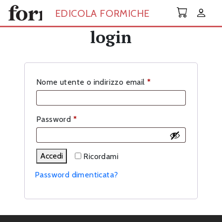
Skip to main content
EDICOLA FORMICHE
login
Richiesto
Nome utente o indirizzo email
*
Richiesto
Password
*
Accedi
Ricordami
Password dimenticata?