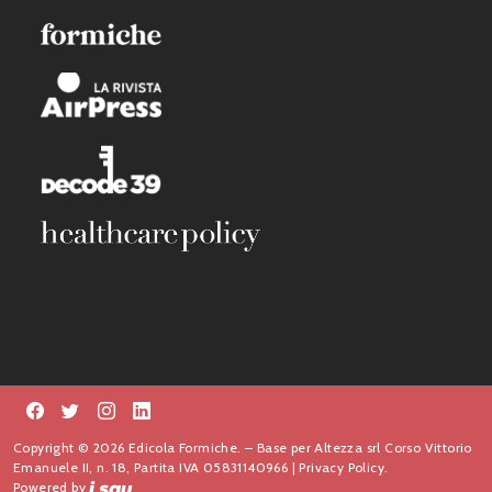
Copyright © 2026 Edicola Formiche. – Base per Altezza srl Corso Vittorio
Emanuele II, n. 18, Partita IVA 05831140966 |
Privacy Policy.
Powered by