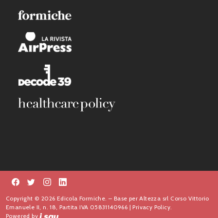
Copyright © 2026 Edicola Formiche. – Base per Altezza srl Corso Vittorio
Emanuele II, n. 18, Partita IVA 05831140966 |
Privacy Policy.
Powered by