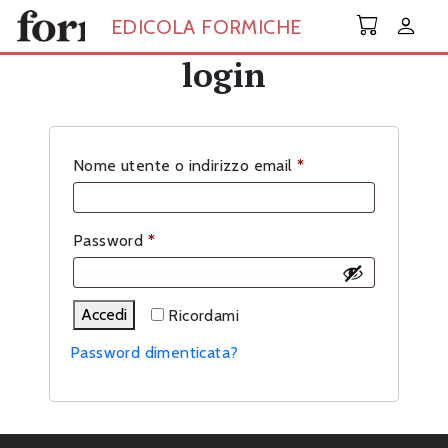
Skip to main content
EDICOLA FORMICHE
login
Richiesto
Nome utente o indirizzo email
*
Richiesto
Password
*
Accedi
Ricordami
Password dimenticata?