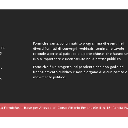
Formiche vanta poi un nutrito programma di eventi nei
 da
diversi formati di convegni, webinair, seminari e tavole
gi
rotonde aperte al pubblico e a porte chiuse, che hanno u
ruolo importante e riconosciuto nel dibattito pubblico.
Formiche è un progetto indipendente che non gode del
n-
finanziamento pubblico e non è organo di alcun partito o
movimento politico.
9.
a Formiche. – Base per Altezza srl Corso Vittorio Emanuele II, n. 18, Partita 