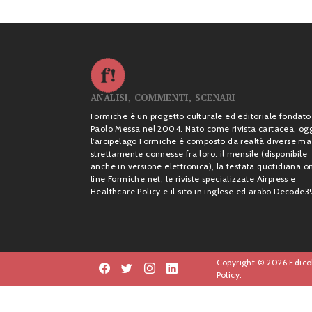
ANALISI, COMMENTI, SCENARI
Formiche è un progetto culturale ed editoriale fondato
Paolo Messa nel 2004. Nato come rivista cartacea, og
l’arcipelago Formiche è composto da realtà diverse ma
strettamente connesse fra loro: il mensile (disponibile
anche in versione elettronica), la testata quotidiana o
line Formiche.net, le riviste specializzate Airpress e
Healthcare Policy e il sito in inglese ed arabo Decode3
Copyright © 2026 Edicol
Policy.