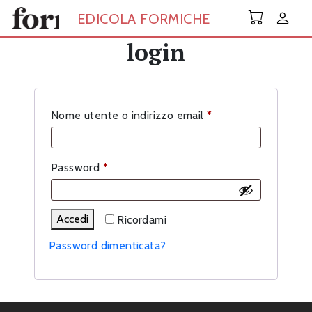
Skip to main content
EDICOLA FORMICHE
login
Richiesto
Nome utente o indirizzo email
*
Richiesto
Password
*
Accedi
Ricordami
Password dimenticata?