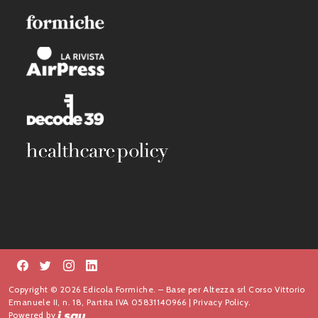
Copyright © 2026 Edicola Formiche. – Base per Altezza srl Corso Vittorio
Emanuele II, n. 18, Partita IVA 05831140966 |
Privacy Policy.
Powered by