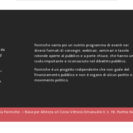
Formiche vanta poi un nutrito programma di eventi nei
 da
diversi formati di convegni, webinair, seminari e tavole
gi
rotonde aperte al pubblico e a porte chiuse, che hanno u
ruolo importante e riconosciuto nel dibattito pubblico.
Formiche è un progetto indipendente che non gode del
n-
finanziamento pubblico e non è organo di alcun partito o
movimento politico.
9.
a Formiche. – Base per Altezza srl Corso Vittorio Emanuele II, n. 18, Partita 