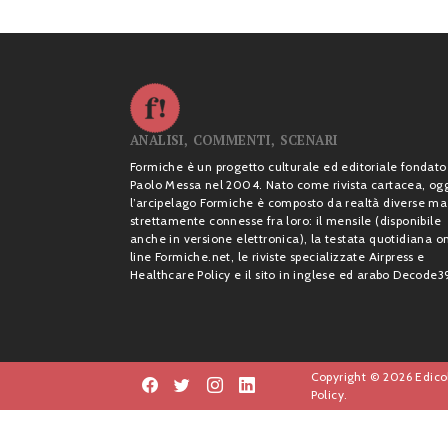
ANALISI, COMMENTI, SCENARI
Formiche è un progetto culturale ed editoriale fondato
Paolo Messa nel 2004. Nato come rivista cartacea, og
l’arcipelago Formiche è composto da realtà diverse ma
strettamente connesse fra loro: il mensile (disponibile
anche in versione elettronica), la testata quotidiana o
line Formiche.net, le riviste specializzate Airpress e
Healthcare Policy e il sito in inglese ed arabo Decode3
Copyright © 2026 Edicol
Policy.