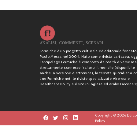
ANALISI, COMMENTI, SCENARI
Formiche è un progetto culturale ed editoriale fondato
Paolo Messa nel 2004. Nato come rivista cartacea, og
l’arcipelago Formiche è composto da realtà diverse ma
strettamente connesse fra loro: il mensile (disponibile
anche in versione elettronica), la testata quotidiana o
line Formiche.net, le riviste specializzate Airpress e
Healthcare Policy e il sito in inglese ed arabo Decode3
Copyright © 2026 Edicol
Policy.