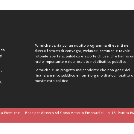
Formiche vanta poi un nutrito programma di eventi nei
 da
diversi formati di convegni, webinair, seminari e tavole
gi
rotonde aperte al pubblico e a porte chiuse, che hanno u
ruolo importante e riconosciuto nel dibattito pubblico.
Formiche è un progetto indipendente che non gode del
n-
finanziamento pubblico e non è organo di alcun partito o
movimento politico.
9.
a Formiche. – Base per Altezza srl Corso Vittorio Emanuele II, n. 18, Partita 