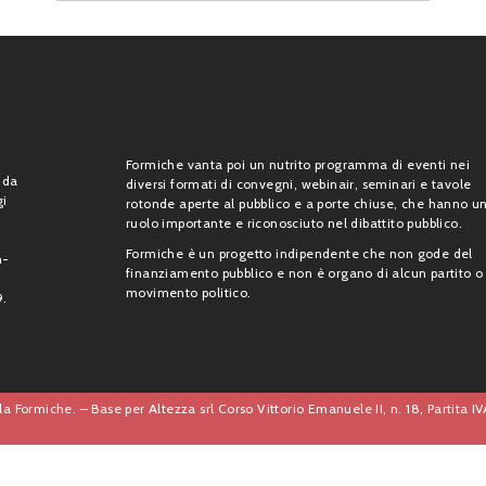
Formiche vanta poi un nutrito programma di eventi nei
 da
diversi formati di convegni, webinair, seminari e tavole
gi
rotonde aperte al pubblico e a porte chiuse, che hanno u
ruolo importante e riconosciuto nel dibattito pubblico.
Formiche è un progetto indipendente che non gode del
n-
finanziamento pubblico e non è organo di alcun partito o
movimento politico.
9.
a Formiche. – Base per Altezza srl Corso Vittorio Emanuele II, n. 18, Partita 