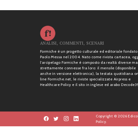
ANALISI, COMMENTI, SCENARI
Formiche è un progetto culturale ed editoriale fondato
Paolo Messa nel 2004. Nato come rivista cartacea, og
l’arcipelago Formiche è composto da realtà diverse ma
strettamente connesse fra loro: il mensile (disponibile
anche in versione elettronica), la testata quotidiana o
line Formiche.net, le riviste specializzate Airpress e
Healthcare Policy e il sito in inglese ed arabo Decode3
Copyright © 2026 Edicol
Policy.