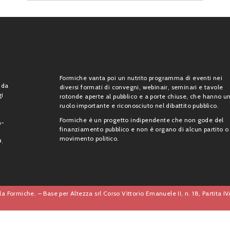
Formiche vanta poi un nutrito programma di eventi nei
 da
diversi formati di convegni, webinair, seminari e tavole
gi
rotonde aperte al pubblico e a porte chiuse, che hanno u
ruolo importante e riconosciuto nel dibattito pubblico.
Formiche è un progetto indipendente che non gode del
n-
finanziamento pubblico e non è organo di alcun partito o
movimento politico.
9.
a Formiche. – Base per Altezza srl Corso Vittorio Emanuele II, n. 18, Partita 