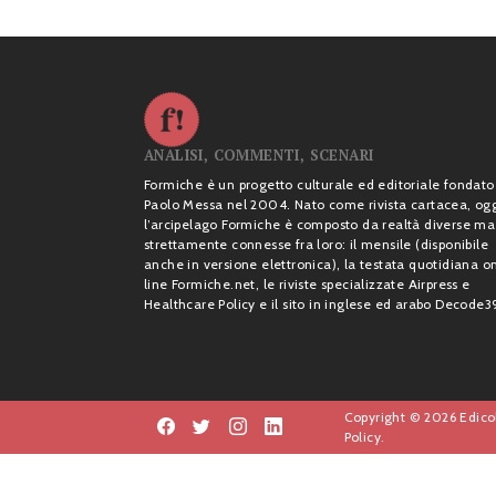
ANALISI, COMMENTI, SCENARI
Formiche è un progetto culturale ed editoriale fondato
Paolo Messa nel 2004. Nato come rivista cartacea, og
l’arcipelago Formiche è composto da realtà diverse ma
strettamente connesse fra loro: il mensile (disponibile
anche in versione elettronica), la testata quotidiana o
line Formiche.net, le riviste specializzate Airpress e
Healthcare Policy e il sito in inglese ed arabo Decode3
Copyright © 2026 Edicol
Policy.