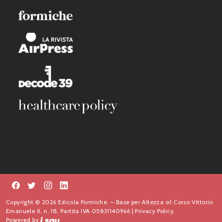
Copyright © 2026 Edicola Formiche. – Base per Altezza srl Corso Vittorio
Emanuele II, n. 18, Partita IVA 05831140966 |
Privacy Policy.
Powered by