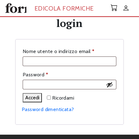
Skip to main content
EDICOLA FORMICHE
login
Richiesto
Nome utente o indirizzo email
*
Richiesto
Password
*
Accedi
Ricordami
Password dimenticata?