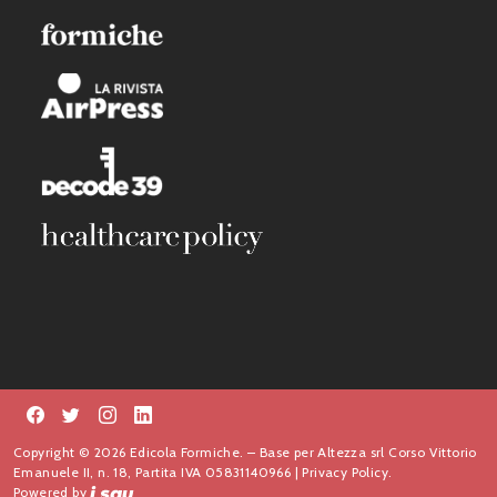
Copyright © 2026 Edicola Formiche. – Base per Altezza srl Corso Vittorio
Emanuele II, n. 18, Partita IVA 05831140966 |
Privacy Policy.
Powered by