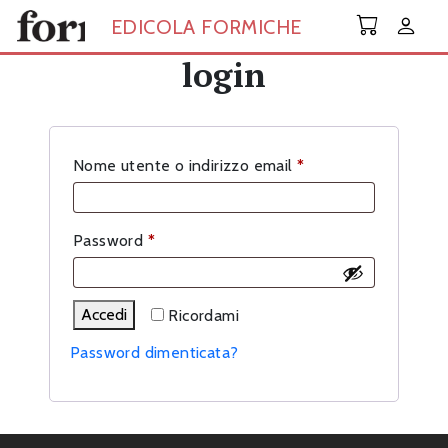
Skip to main content
EDICOLA FORMICHE
login
Richiesto
Nome utente o indirizzo email
*
Richiesto
Password
*
Accedi
Ricordami
Password dimenticata?