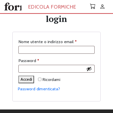
Skip to main content
EDICOLA FORMICHE
login
Richiesto
Nome utente o indirizzo email
*
Richiesto
Password
*
Accedi
Ricordami
Password dimenticata?