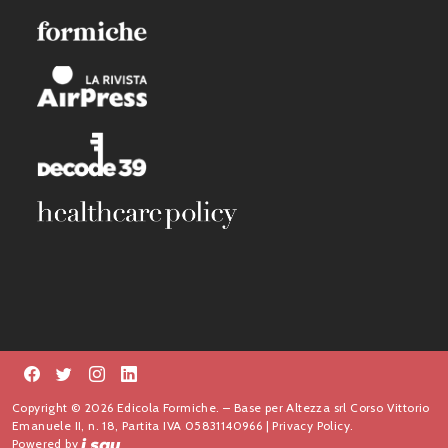
Copyright © 2026 Edicola Formiche. – Base per Altezza srl Corso Vittorio
Emanuele II, n. 18, Partita IVA 05831140966 |
Privacy Policy.
Powered by