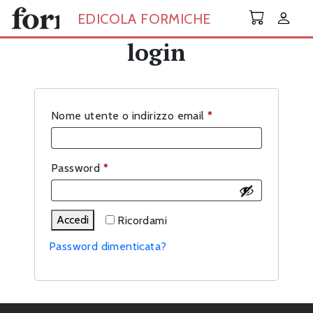
Skip to main content
EDICOLA FORMICHE
login
Richiesto
Nome utente o indirizzo email
*
Richiesto
Password
*
Accedi
Ricordami
Password dimenticata?