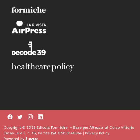
Copyright © 2026 Edicola Formiche. – Base per Altezza srl Corso Vittorio
Emanuele II, n. 18, Partita IVA 05831140966 |
Privacy Policy.
Powered by