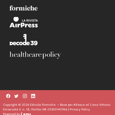
Copyright © 2026 Edicola Formiche. – Base per Altezza srl Corso Vittorio
Emanuele II, n. 18, Partita IVA 05831140966 |
Privacy Policy.
Powered by