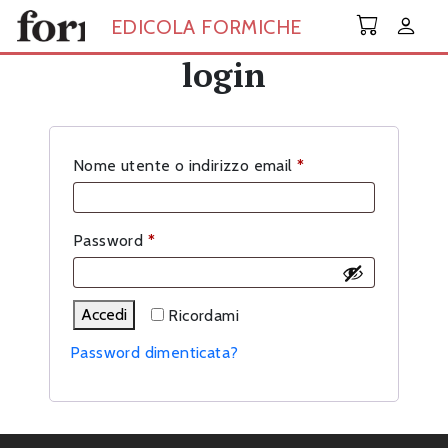
Skip to main content
EDICOLA FORMICHE
login
Richiesto
Nome utente o indirizzo email
*
Richiesto
Password
*
Accedi
Ricordami
Password dimenticata?