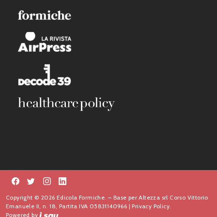
Copyright © 2026 Edicola Formiche. – Base per Altezza srl Corso Vittorio
Emanuele II, n. 18, Partita IVA 05831140966 |
Privacy Policy.
Powered by