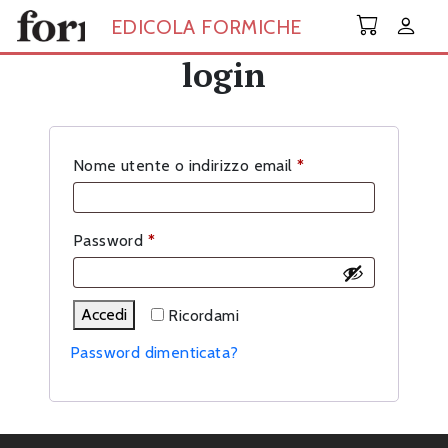
Skip to main content
EDICOLA FORMICHE
login
Richiesto
Nome utente o indirizzo email
*
Richiesto
Password
*
Accedi
Ricordami
Password dimenticata?