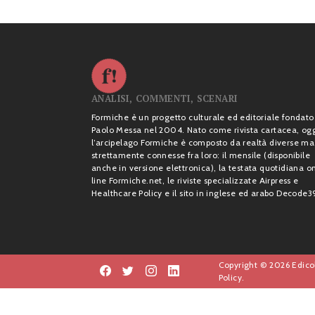
ANALISI, COMMENTI, SCENARI
Formiche è un progetto culturale ed editoriale fondato
Paolo Messa nel 2004. Nato come rivista cartacea, og
l’arcipelago Formiche è composto da realtà diverse ma
strettamente connesse fra loro: il mensile (disponibile
anche in versione elettronica), la testata quotidiana o
line Formiche.net, le riviste specializzate Airpress e
Healthcare Policy e il sito in inglese ed arabo Decode3
Copyright © 2026 Edicol
Policy.