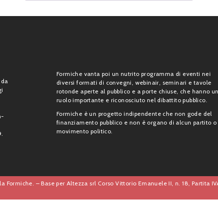
Formiche vanta poi un nutrito programma di eventi nei
 da
diversi formati di convegni, webinair, seminari e tavole
gi
rotonde aperte al pubblico e a porte chiuse, che hanno u
ruolo importante e riconosciuto nel dibattito pubblico.
Formiche è un progetto indipendente che non gode del
n-
finanziamento pubblico e non è organo di alcun partito o
movimento politico.
9.
a Formiche. – Base per Altezza srl Corso Vittorio Emanuele II, n. 18, Partita 