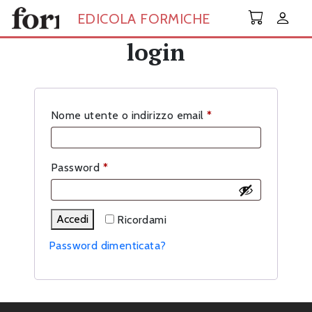
Skip to main content
EDICOLA FORMICHE
login
Richiesto
Nome utente o indirizzo email
*
Richiesto
Password
*
Accedi
Ricordami
Password dimenticata?