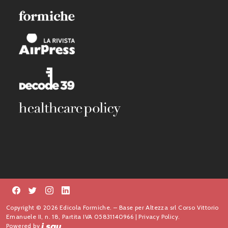
Copyright © 2026 Edicola Formiche. – Base per Altezza srl Corso Vittorio
Emanuele II, n. 18, Partita IVA 05831140966 |
Privacy Policy.
Powered by