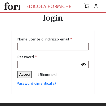
Skip to main content
EDICOLA FORMICHE
login
Richiesto
Nome utente o indirizzo email
*
Richiesto
Password
*
Accedi
Ricordami
Password dimenticata?