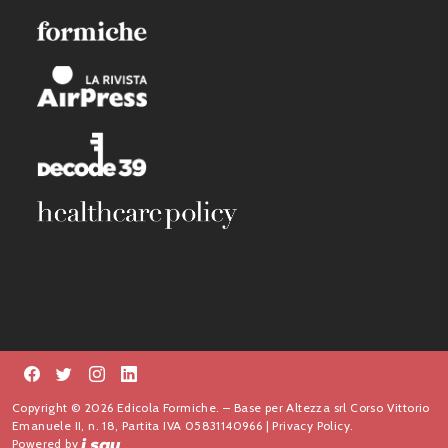
Copyright © 2026 Edicola Formiche. – Base per Altezza srl Corso Vittorio
Emanuele II, n. 18, Partita IVA 05831140966 |
Privacy Policy.
Powered by