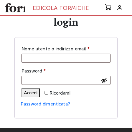
Skip to main content
EDICOLA FORMICHE
login
Richiesto
Nome utente o indirizzo email
*
Richiesto
Password
*
Accedi
Ricordami
Password dimenticata?