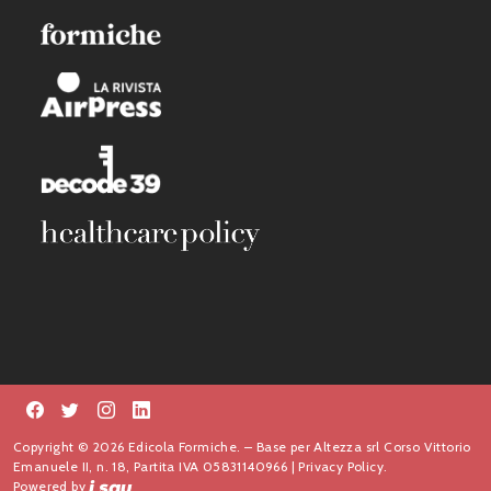
Copyright © 2026 Edicola Formiche. – Base per Altezza srl Corso Vittorio
Emanuele II, n. 18, Partita IVA 05831140966 |
Privacy Policy.
Powered by