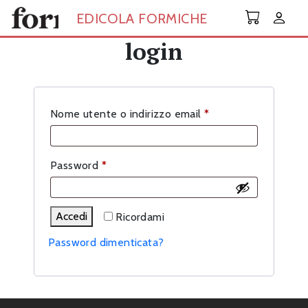
Skip to main content
EDICOLA FORMICHE
login
Richiesto
Nome utente o indirizzo email
*
Richiesto
Password
*
Accedi
Ricordami
Password dimenticata?