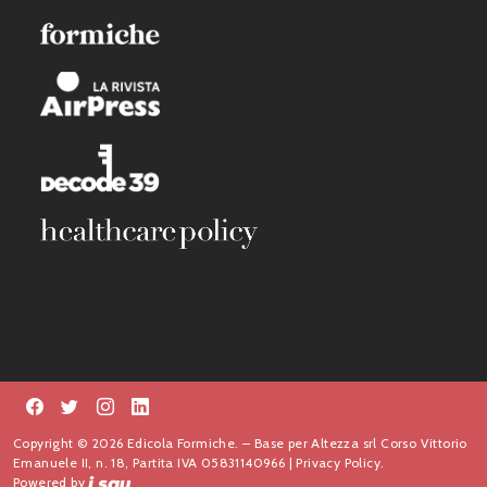
Copyright © 2026 Edicola Formiche. – Base per Altezza srl Corso Vittorio
Emanuele II, n. 18, Partita IVA 05831140966 |
Privacy Policy.
Powered by