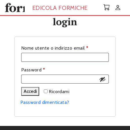
Skip to main content
EDICOLA FORMICHE
login
Richiesto
Nome utente o indirizzo email
*
Richiesto
Password
*
Accedi
Ricordami
Password dimenticata?