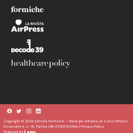
Copyright © 2026 Edicola Formiche. – Base per Altezza srl Corso Vittorio
Emanuele II, n. 18, Partita IVA 05831140966 |
Privacy Policy.
Powered by