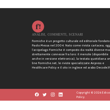
ANALISI, COMMENTI, SCENARI
Formiche è un progetto culturale ed editoriale fondato
Paolo Messa nel 2004. Nato come rivista cartacea, og
l’arcipelago Formiche è composto da realtà diverse ma
strettamente connesse fra loro: il mensile (disponibile
anche in versione elettronica), la testata quotidiana o
line Formiche.net, le riviste specializzate Airpress e
Healthcare Policy e il sito in inglese ed arabo Decode3
Copyright © 2026 Edicol
Policy.