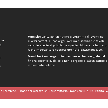
Formiche vanta poi un nutrito programma di eventi nei
 da
diversi formati di convegni, webinair, seminari e tavole
gi
rotonde aperte al pubblico e a porte chiuse, che hanno u
ruolo importante e riconosciuto nel dibattito pubblico.
Formiche è un progetto indipendente che non gode del
n-
finanziamento pubblico e non è organo di alcun partito o
movimento politico.
9.
a Formiche. – Base per Altezza srl Corso Vittorio Emanuele II, n. 18, Partita 