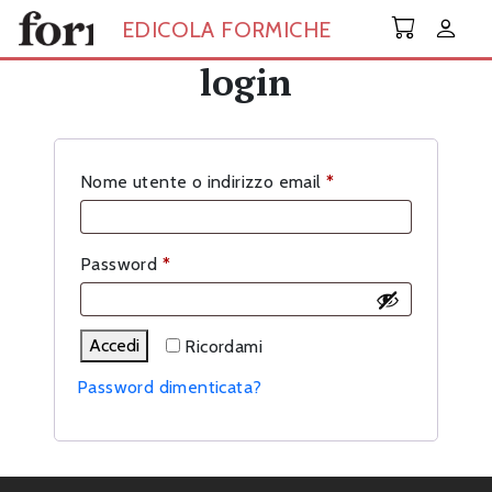
Skip to main content
EDICOLA FORMICHE
login
Richiesto
Nome utente o indirizzo email
*
Richiesto
Password
*
Accedi
Ricordami
Password dimenticata?