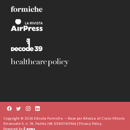
Copyright © 2026 Edicola Formiche. – Base per Altezza srl Corso Vittorio
Emanuele II, n. 18, Partita IVA 05831140966 |
Privacy Policy.
Powered by