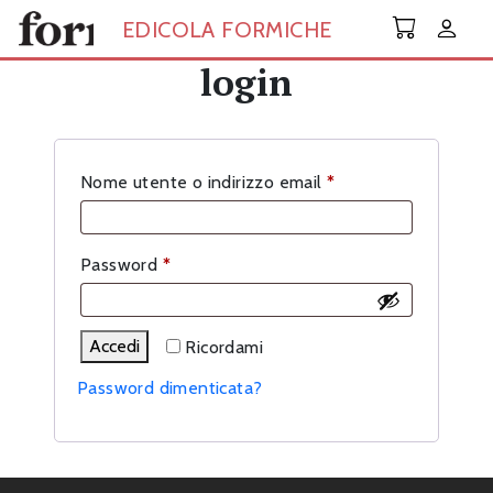
Skip to main content
EDICOLA FORMICHE
login
Richiesto
Nome utente o indirizzo email
*
Richiesto
Password
*
Accedi
Ricordami
Password dimenticata?