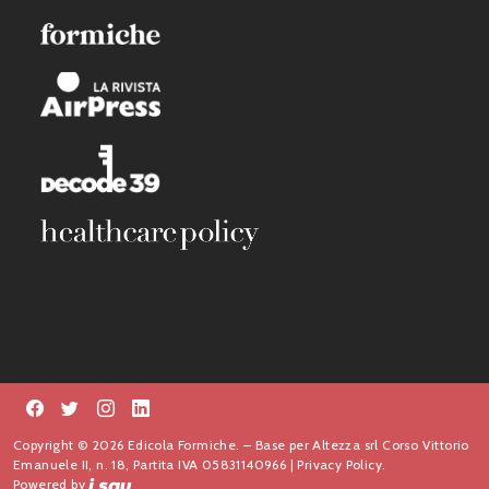
Copyright © 2026 Edicola Formiche. – Base per Altezza srl Corso Vittorio
Emanuele II, n. 18, Partita IVA 05831140966 |
Privacy Policy.
Powered by