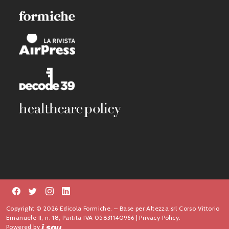
Copyright © 2026 Edicola Formiche. – Base per Altezza srl Corso Vittorio
Emanuele II, n. 18, Partita IVA 05831140966 |
Privacy Policy.
Powered by