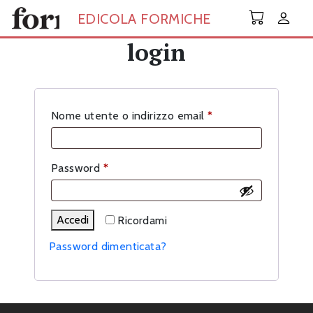
Skip to main content
EDICOLA FORMICHE
login
Richiesto
Nome utente o indirizzo email
*
Richiesto
Password
*
Accedi
Ricordami
Password dimenticata?