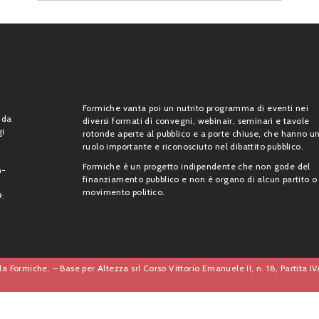
Formiche vanta poi un nutrito programma di eventi nei
 da
diversi formati di convegni, webinair, seminari e tavole
gi
rotonde aperte al pubblico e a porte chiuse, che hanno u
ruolo importante e riconosciuto nel dibattito pubblico.
Formiche è un progetto indipendente che non gode del
n-
finanziamento pubblico e non è organo di alcun partito o
movimento politico.
9.
a Formiche. – Base per Altezza srl Corso Vittorio Emanuele II, n. 18, Partita 