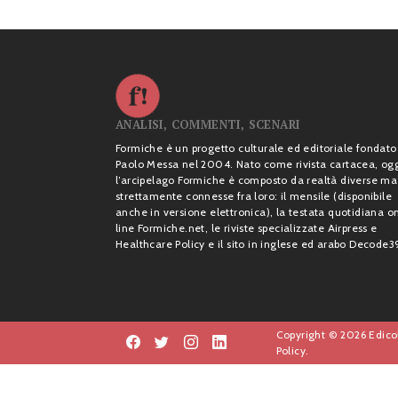
ANALISI, COMMENTI, SCENARI
Formiche è un progetto culturale ed editoriale fondato
Paolo Messa nel 2004. Nato come rivista cartacea, og
l’arcipelago Formiche è composto da realtà diverse ma
strettamente connesse fra loro: il mensile (disponibile
anche in versione elettronica), la testata quotidiana o
line Formiche.net, le riviste specializzate Airpress e
Healthcare Policy e il sito in inglese ed arabo Decode3
Copyright © 2026 Edicol
Policy.