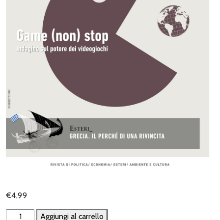
€
4,99
Game
Aggiungi al carrello