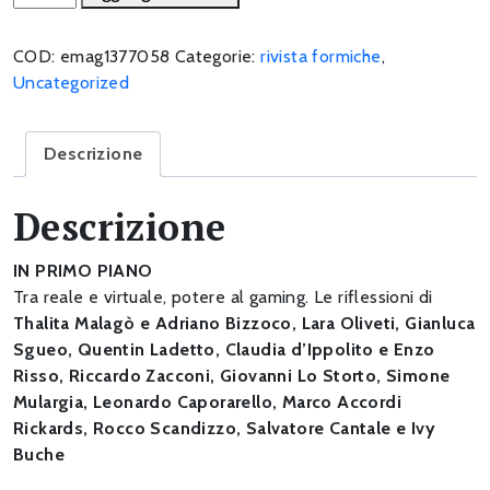
(non)
stop.
COD:
emag1377058
Categorie:
rivista formiche
,
Indagine
Uncategorized
sul
potere
dei
Descrizione
videogiochi
quantità
Descrizione
IN PRIMO PIANO
Tra reale e virtuale, potere al gaming. Le riflessioni di
Thalita Malagò e Adriano Bizzoco, Lara Oliveti, Gianluca
Sgueo, Quentin Ladetto, Claudia d’Ippolito e Enzo
Risso, Riccardo Zacconi, Giovanni Lo Storto, Simone
Mulargia, Leonardo Caporarello, Marco Accordi
Rickards, Rocco Scandizzo, Salvatore Cantale e Ivy
Buche