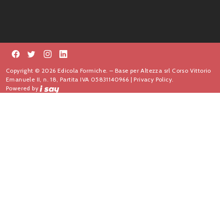
Copyright © 2026 Edicola Formiche. – Base per Altezza srl Corso Vittorio
Emanuele II, n. 18, Partita IVA 05831140966 |
Privacy Policy.
Powered by