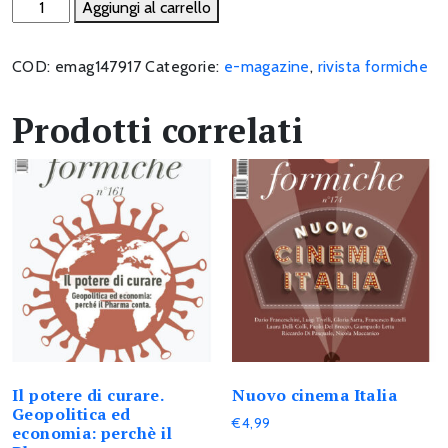
Il
Aggiungi al carrello
dominio
della
COD:
emag147917
Categorie:
e-magazine
,
rivista formiche
rete
quantità
Prodotti correlati
Il potere di curare.
Nuovo cinema Italia
Geopolitica ed
€
4,99
economia: perchè il