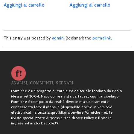
Aggiungi al carrello
Aggiungi al carrello
This entry was posted by
admin
. Bookmark the
permalink
.
ANALISI, COMMENTI, SCENARI
Formiche è un progetto culturale ed editoriale fondato da Paolo
Messa nel 2004. Nato come rivista cartacea, oggi l’arcipelago
Formiche è composto da realtà diverse ma strettamente
connesse fra loro: il mensile (disponibile anche in versione
elettronica), la testata quotidiana on-line Formiche.net, le
riviste specializzate Airpress e Healthcare Policy e il sito in
inglese ed arabo Decode39.