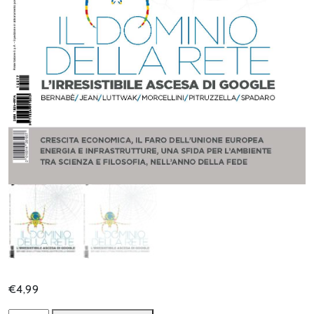
€
4,99