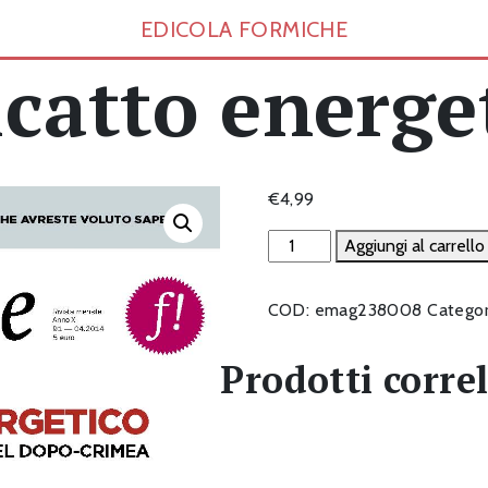
EDICOLA FORMICHE
ricatto energe
€
4,99
Il
Aggiungi al carrello
ricatto
energetico
COD:
emag238008
Categor
quantità
Prodotti correl