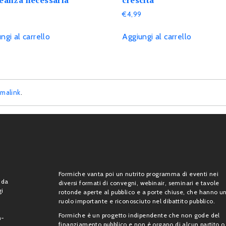
9
€
4,99
ngi al carrello
Aggiungi al carrello
malink
.
Formiche vanta poi un nutrito programma di eventi nei
 da
diversi formati di convegni, webinair, seminari e tavole
gi
rotonde aperte al pubblico e a porte chiuse, che hanno u
ruolo importante e riconosciuto nel dibattito pubblico.
Formiche è un progetto indipendente che non gode del
n-
finanziamento pubblico e non è organo di alcun partito o