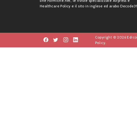
line Formiche.net, le riviste specializzate Airpress e
Healthcare Policy e il sito in inglese ed arabo Decode3
Copyright © 2026 Edicol
Policy.