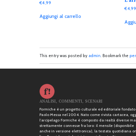
€
4,99
€
4,9
Aggiungi al carrello
Aggiu
This entry was posted by
admin
. Bookmark the
per
ANALISI, COMMENTI, SCENARI
Formiche è un progetto culturale ed editoriale fondato
Paolo Messa nel 2004. Nato come rivista cartacea, og
l’arcipelago Formiche è composto da realtà diverse ma
strettamente connesse fra loro: il mensile (disponibile
anche in versione elettronica), la testata quotidiana o