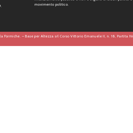
movimento politico.
9.
a Formiche. – Base per Altezza srl Corso Vittorio Emanuele II, n. 18, Partita 