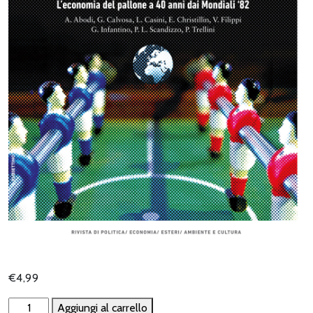
€
4,99
La
Aggiungi al carrello