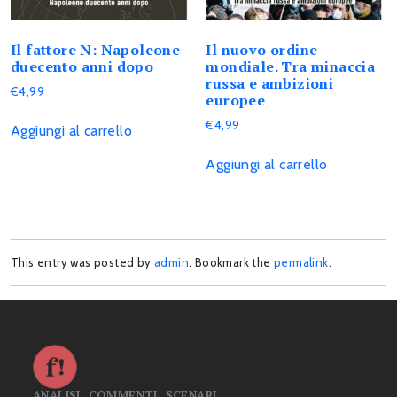
Il fattore N: Napoleone
Il nuovo ordine
duecento anni dopo
mondiale. Tra minaccia
russa e ambizioni
€
4,99
europee
€
4,99
Aggiungi al carrello
Aggiungi al carrello
This entry was posted by
admin
. Bookmark the
permalink
.
ANALISI, COMMENTI, SCENARI