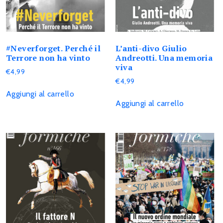
#Neverforget. Perché il
L’anti-divo Giulio
Terrore non ha vinto
Andreotti. Una memoria
viva
€
4,99
€
4,99
Aggiungi al carrello
Aggiungi al carrello