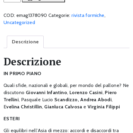
partita
del
COD:
emag1378090
Categorie:
rivista formiche
,
calcio.
Uncategorized
L'economia
del
pallone
Descrizione
a
40
Descrizione
anni
dai
IN PRIMO PIANO
Mondiali
'82
Quali sfide, nazionali e globali, per mondo del pallone? Ne
quantità
discutono
Giovanni Infantino
,
Lorenzo Casini
,
Piero
Trellini
, Pasquale Lucio
Scandizzo,
Andrea Abodi
,
E
velina Christillin
,
Gianluca Calvosa
e
Virginia Filippi
ESTERI
Gli equilibri nell’Asia di mezzo: accordi e disaccordi tra