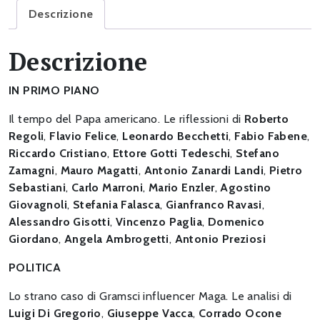
dottrina
Descrizione
sociale
(e
Descrizione
geopolitica)
della
IN PRIMO PIANO
Chiesa
quantità
Il tempo del Papa americano. Le riflessioni di
Roberto
Regoli
,
Flavio Felice
,
Leonardo Becchetti
,
Fabio Fabene
,
Riccardo Cristiano
,
Ettore Gotti Tedeschi
,
Stefano
Zamagni
,
Mauro Magatti
,
Antonio Zanardi Landi
,
Pietro
Sebastiani
,
Carlo Marroni
,
Mario Enzler
,
Agostino
Giovagnoli
,
Stefania Falasca
,
Gianfranco Ravasi
,
Alessandro Gisotti
,
Vincenzo Paglia
,
Domenico
Giordano
,
Angela Ambrogetti
,
Antonio Preziosi
POLITICA
Lo strano caso di Gramsci influencer Maga. Le analisi di
Luigi Di Gregorio
,
Giuseppe Vacca
,
Corrado Ocone