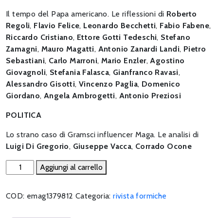
Il tempo del Papa americano. Le riflessioni di
Roberto
Regoli
,
Flavio Felice
,
Leonardo Becchetti
,
Fabio Fabene
,
Riccardo Cristiano
,
Ettore Gotti Tedeschi
,
Stefano
Zamagni
,
Mauro Magatti
,
Antonio Zanardi Landi
,
Pietro
Sebastiani
,
Carlo Marroni
,
Mario Enzler
,
Agostino
Giovagnoli
,
Stefania Falasca
,
Gianfranco Ravasi
,
Alessandro Gisotti
,
Vincenzo Paglia
,
Domenico
Giordano
,
Angela Ambrogetti
,
Antonio Preziosi
POLITICA
Lo strano caso di Gramsci influencer Maga. Le analisi di
Luigi Di Gregorio
,
Giuseppe Vacca
,
Corrado Ocone
Leone
Aggiungi al carrello
XIV.
Per
COD:
emag1379812
Categoria:
rivista formiche
una
nuova