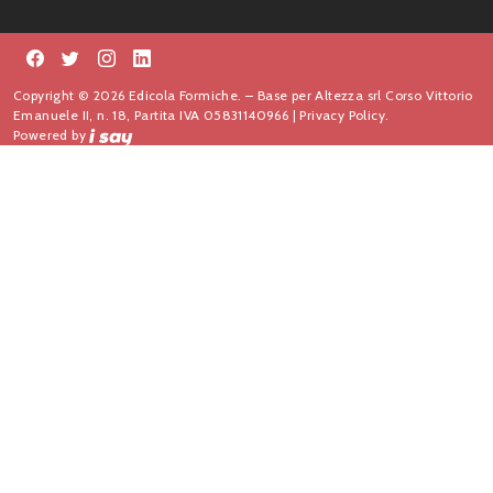
Copyright © 2026 Edicola Formiche. – Base per Altezza srl Corso Vittorio
Emanuele II, n. 18, Partita IVA 05831140966 |
Privacy Policy.
Powered by