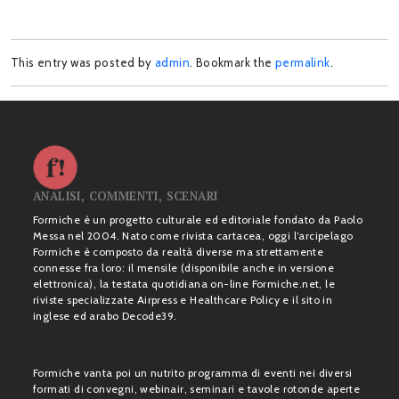
This entry was posted by
admin
. Bookmark the
permalink
.
ANALISI, COMMENTI, SCENARI
Formiche è un progetto culturale ed editoriale fondato da Paolo
Messa nel 2004. Nato come rivista cartacea, oggi l’arcipelago
Formiche è composto da realtà diverse ma strettamente
connesse fra loro: il mensile (disponibile anche in versione
elettronica), la testata quotidiana on-line Formiche.net, le
riviste specializzate Airpress e Healthcare Policy e il sito in
inglese ed arabo Decode39.
Formiche vanta poi un nutrito programma di eventi nei diversi
formati di convegni, webinair, seminari e tavole rotonde aperte