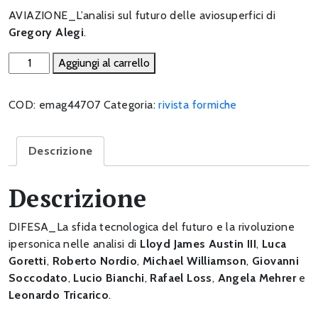
AVIAZIONE_L’analisi sul futuro delle aviosuperfici di
Gregory Alegi
.
Oltre
Aggiungi al carrello
Mach
5.
COD:
emag44707
Categoria:
rivista formiche
Sfide
e
opportunità
Descrizione
dell’evoluzione
ipersonica
Descrizione
quantità
DIFESA_La sfida tecnologica del futuro e la rivoluzione
ipersonica nelle analisi di
Lloyd James Austin III
,
Luca
Goretti
,
Roberto
Nordio
,
Michael
Williamson
,
Giovanni
Soccodato
,
Lucio
Bianchi
,
Rafael
Loss
,
Angela
Mehrer
e
Leonardo
Tricarico
.